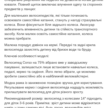
ковзати. Повний щиток виключає влучення одягу та сторонніх
предметів у ланцюг.
Для маленьких велосипедистів, які тільки починають
освоювати самостійне катання, стануть у нагоді страхувальні
колеса. Вони фіксуються біля заднього колеса. Аксесуар
забезпечить впевненість дитини та стійкість транспортного
засобу. Коли малюк освоїть самостійне катання, колеса
можна прибрати.
Малюка порадує дзвінок на кермі. Передні та задні крила
велосипеда захистять дитину від бризок води та бруду.
Ключові особливості моделі:
Велосипед Corso на 75% зібрано вже у заводському
пакуванні, залишається лише встановити навчальні колеса,
педалі, кермо та сидіння. Його легко зібрати, це можливо
зробити самостійно або в найближчій веломайстерні.
Модна рама із заниженою позицією зручна для користування.
Регульоване кермо і сидіння велосипеда нададуть можливість
прилаштувати велосипед для діток різного зросту.
Рекомендований розмір: велосипед з колесами 14″ підходить
для діток 3-6 років. Примітка: зріст дитини може відрізнятися
навіть у тому самому віці, будь ласка, враховуйте зріст.