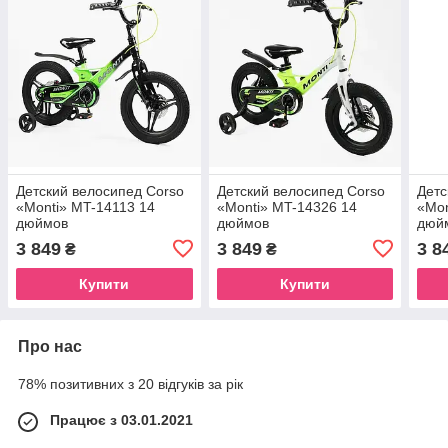
Детский велосипед Corso
Детский велосипед Corso
Детс
«Monti» MT-14113 14
«Monti» MT-14326 14
«Mon
дюймов
дюймов
дюй
3 849
3 849
3 8
₴
₴
Купити
Купити
Про нас
78% позитивних з 20 відгуків за рік
Працює з 03.01.2021