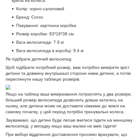
крила на колеса.
Колір: чорно-салатовий
Бренд: Corso
Пакування: картонна коробка
Розмір коробки: 83*18*38 см
Вага велосипеда: 7.9 кг
Вага велосипеда в коробці: 9.4 кг
Як підібрати дитячий велосипед:
Щоб підібрати потрібний розмір, вам потрібно виміряти зріст
дитини та довжину внутрішньої сторони ніжки дитини, а потім
переглянути нашу таблицю розмірів.
Якщо на таблиці ваші вимірювання потраплять у два розміри,
більший розмір велосипеда дозволить довше кататись на
ньому, але дитина може не доставити ніжками до землі на
самому початку, у цей період потрібні тренувальні колеса.
Зауважимо, що дитині буде легше вчитися їздити на меншому
велосипеді, у випадку якщо ваш малюк не вміє їздити!
При виборі відділення доставлення просимо врахувати, що