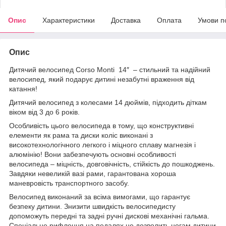
Опис
Характеристики
Доставка
Оплата
Умови п
Опис
Дитячий велосипед Corso Monti 14″ – стильний та надійний
велосипед, який подарує дитині незабутні враження від
катання!
Дитячий велосипед з колесами 14 дюймів, підходить діткам
віком від 3 до 6 років.
Особливість цього велосипеда в тому, що конструктивні
елементи як рама та диски коліс виконані з
високотехнологічного легкого і міцного сплаву магнезія і
алюмінію! Вони забезпечують основні особливості
велосипеда – міцність, довговічність, стійкість до пошкоджень.
Завдяки невеликій вазі рами, гарантована хороша
маневровість транспортного засобу.
Велосипед виконаний за всіма вимогами, що гарантує
безпеку дитини. Знизити швидкість велосипедисту
допоможуть передні та задні ручні дискові механічні гальма.
Спеціальне рифлення на педалях не дозволить ногам дитини