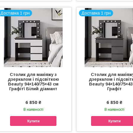
Доставка 1 грн
Доставка 1 грн
Столик для макіяжу з
Столик для макіяж
дзеркалом і підсвіткою
дзеркалом і підсві
Beauty 94×140/75×43 см
Beauty 94×140/75×43
Графіт\ Білий діамант
Графіт
6 850 ₴
6 850 ₴
В наявності
В наявності
Купити
Купити