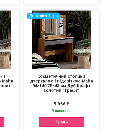
Доставка 1 грн
к з
Косметичний столик з
 Malta
дзеркалом і підсвіткою Malta
вок /
94×140/75×43 см Дуб Крафт
золотий / Графіт
5 956 ₴
В наявності
Купити