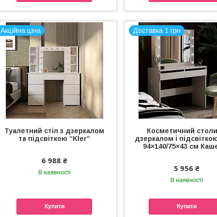
Акційна ціна
Доставка 1 грн
Туалетний стіл з дзеркалом
Косметичний столи
та підсвіткою “Kler”
дзеркалом і підсвіткою
94×140/75×43 см Каш
6 988 ₴
5 956 ₴
В наявності
В наявності
Купити
Купити