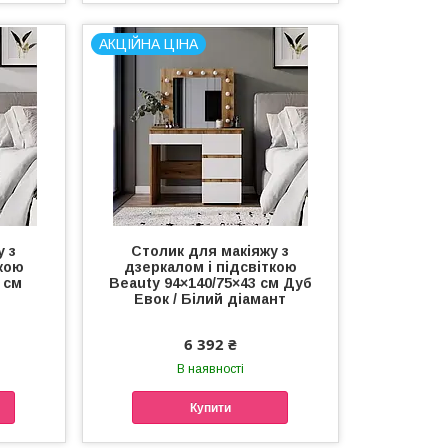
АКЦІЙНА ЦІНА
у з
Столик для макіяжу з
ткою
дзеркалом і підсвіткою
 см
Beauty 94×140/75×43 см Дуб
Евок / Білий діамант
6 392 ₴
В наявності
Купити