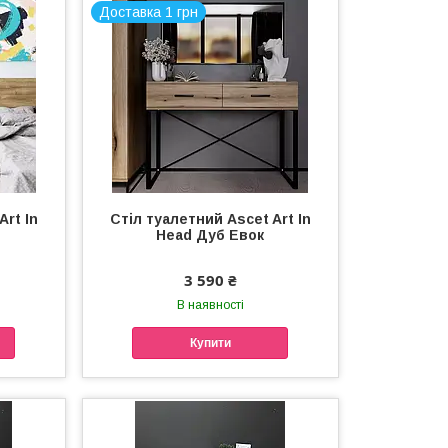
Доставка 1 грн
Art In
Стіл туалетний Ascet Art In
о
Head Дуб Евок
3 590 ₴
В наявності
Купити