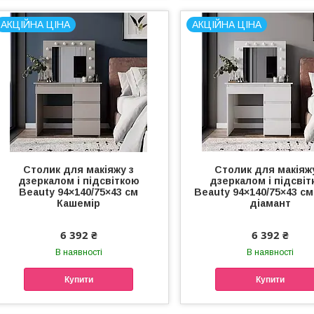
АКЦІЙНА ЦІНА
АКЦІЙНА ЦІНА
Столик для макіяжу з
Столик для макіяж
дзеркалом і підсвіткою
дзеркалом і підсві
Beauty 94×140/75×43 см
Beauty 94×140/75×43 см
Кашемір
діамант
6 392 ₴
6 392 ₴
В наявності
В наявності
Купити
Купити