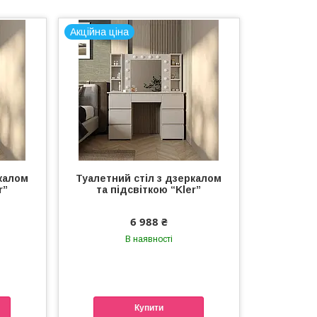
Акційна ціна
ркалом
Туалетний стіл з дзеркалом
r”
та підсвіткою “Kler”
6 988 ₴
В наявності
Купити