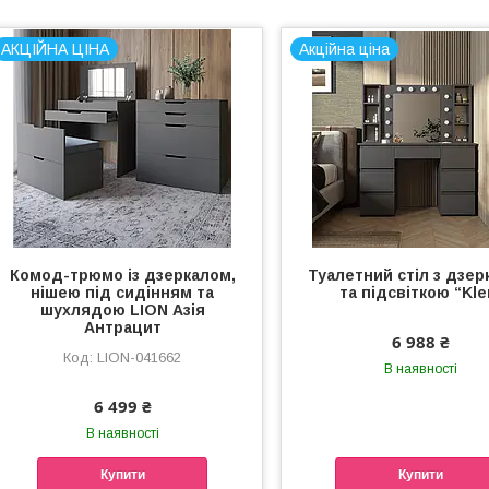
АКЦІЙНА ЦІНА
Акційна ціна
Комод-трюмо із дзеркалом,
Туалетний стіл з дзе
нішею під сидінням та
та підсвіткою “Kle
шухлядою LION Азія
Антрацит
6 988 ₴
LION-041662
В наявності
6 499 ₴
В наявності
Купити
Купити