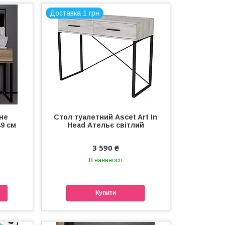
Доставка 1 грн
не
Стол туалетний Ascet Art In
49 см
Head Ательє світлий
3 590 ₴
В наявності
Купити