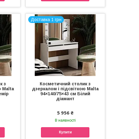
Доставка 1 грн
к з
Косметичний столик з
 Malta
дзеркалом і підсвіткою Malta
емір
94×140/75×43 см Білий
діамант
5 956 ₴
В наявності
Купити