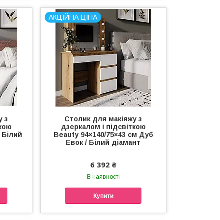
АКЦІЙНА ЦІНА
у з
Столик для макіяжу з
ткою
дзеркалом і підсвіткою
 Білий
Beauty 94×140/75×43 см Дуб
Евок / Білий діамант
6 392 ₴
В наявності
Купити