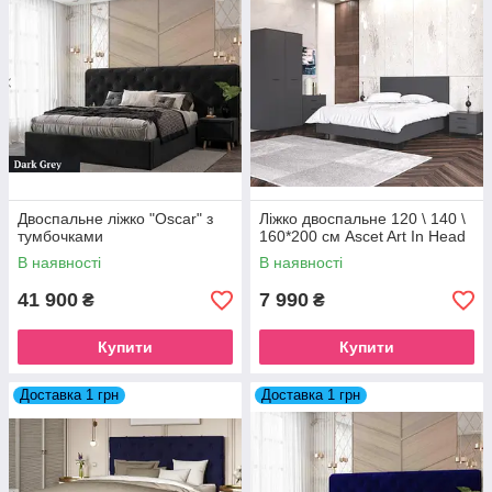
Двоспальне ліжко "Oscar" з
Ліжко двоспальне 120 \ 140 \
тумбочками
160*200 см Ascet Art In Head
В наявності
В наявності
41 900
7 990
₴
₴
Купити
Купити
Доставка 1 грн
Доставка 1 грн