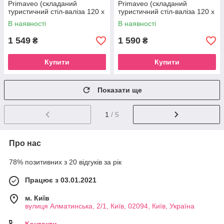
Primaveo (складаний
Primaveo (складаний
туристичний стіл-валіза 120 х
туристичний стіл-валіза 120 х
60 см + 4 стільці), Сірий
60 см + 4 стільці), Чорний
В наявності
В наявності
1 549
1 590
₴
₴
Купити
Купити
Показати ще
1
/ 5
Про нас
78% позитивних з 20 відгуків за рік
Працює з 03.01.2021
м. Київ
вулиця Алматинська, 2/1, Київ, 02094, Київ, Україна