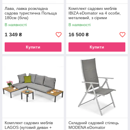
Лава, лавка розкладна
Комплект садових меблів
садова туристична Польща
IBIZA eDomator на 4 особи,
180см (біла)
металевий, з сірими
подушками (Польща)
В наявності
В наявності
1 349
16 500
₴
₴
Купити
Купити
Комплект садових меблів
Складний садовий стілець
LAGOS (кутовий диван +
MODENA eDomator