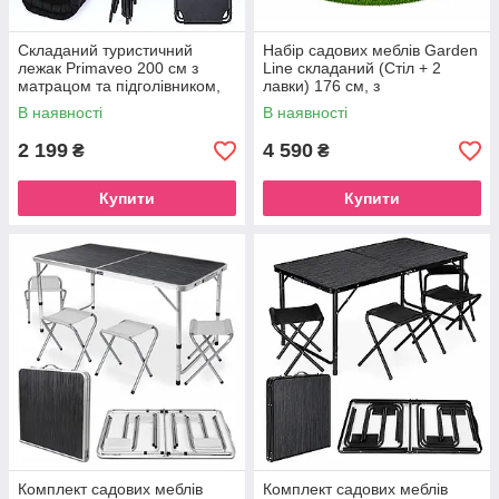
Складаний туристичний
Набір садових меблів Garden
лежак Primaveo 200 см з
Line складаний (Стіл + 2
матрацом та підголівником,
лавки) 176 см, з
регульований садовий
натурального дерева,
В наявності
В наявності
шезлонг (Чорний)
Польща
2 199
4 590
₴
₴
Купити
Купити
Комплект садових меблів
Комплект садових меблів