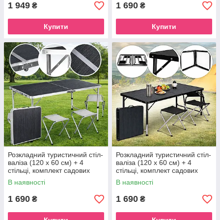
1 949
1 690
₴
₴
Купити
Купити
Розкладний туристичний стіл-
Розкладний туристичний стіл-
валіза (120 х 60 см) + 4
валіза (120 х 60 см) + 4
стільці, комплект садових
стільці, комплект садових
меблів, Сірий
меблів, Чорний
В наявності
В наявності
1 690
1 690
₴
₴