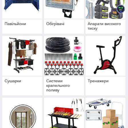
Павільйони
Обігрівачі
Апарати високого
тиску
Сушарки
Системи
Тренажери
крапельного
поливу