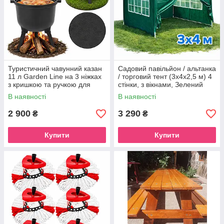
Туристичний чавунний казан
Садовий павільйон / альтанка
11 л Garden Line на 3 ніжках
/ торговий тент (3x4x2,5 м) 4
з кришкою та ручкою для
стінки, з вікнами, Зелений
перенесення (Польща)
В наявності
В наявності
2 900
3 290
₴
₴
Купити
Купити