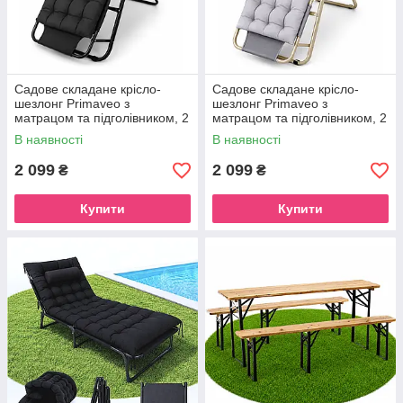
Садове складане крісло-
Садове складане крісло-
шезлонг Primaveo з
шезлонг Primaveo з
матрацом та підголівником, 2
матрацом та підголівником, 2
положення спинки,
положення спинки,
В наявності
В наявності
туристичний лежак (Чорний)
туристичний лежак (Сірий)
2 099
2 099
₴
₴
Купити
Купити