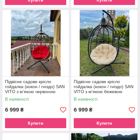
Купити
Купити
Підвісне садове крісло
Підвісне садове крісло
гойдалка (кокон / гніздо) SAN
гойдалка (кокон / гніздо) SAN
VITO з м'якою червоною
VITO з м'якою бежевою
подушкою, Коричневий
подушкою, Чорний
В наявності
В наявності
6 999
6 999
₴
₴
Купити
Купити