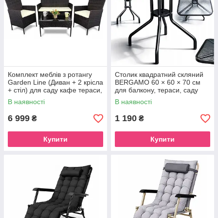
Комплект меблів з ротангу
Столик квадратний скляний
Garden Line (Диван + 2 крісла
BERGAMO 60 × 60 × 70 см
+ стіл) для саду кафе тераси,
для балкону, тераси, саду
Коричневий
(Польща)
В наявності
В наявності
6 999
1 190
₴
₴
Купити
Купити