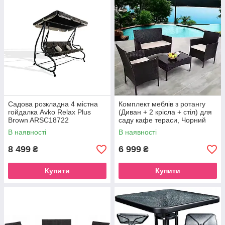
Садова розкладна 4 містна
Комплект меблів з ротангу
гойдалка Avko Relax Plus
(Диван + 2 крісла + стіл) для
Brown ARSC18722
саду кафе тераси, Чорний
В наявності
В наявності
8 499
6 999
₴
₴
Купити
Купити