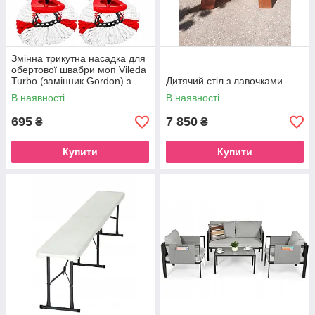
Змінна трикутна насадка для
обертової швабри моп Vileda
Turbo (замінник Gordon) з
Дитячий стіл з лавочками
мікрофібри 6 шт
В наявності
В наявності
695
7 850
₴
₴
Купити
Купити