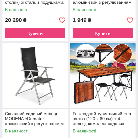
столик) зі сталі, з подушками,
алюмінієвий з регулюванням
Сірий (Польща)
спинки, Срібний (Польща)
В наявності
В наявності
20 290
1 949
₴
₴
Купити
Купити
Складний садовий стілець
Розкладний туристичний стіл-
MODENA eDomator
валіза (120 х 60 см) + 4
алюмінієвий з регулюванням
стільці, комплект садових
спинки, Срібно-чорний
меблів, Коричневий (імітація
В наявності
В наявності
(Польща)
дерева)