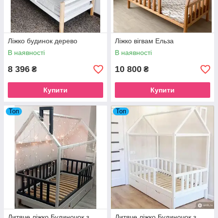
Ліжко будинок дерево
Ліжко вігвам Ельза
В наявності
В наявності
8 396
10 800
₴
₴
Купити
Купити
Топ
Топ
Дитяче ліжко Будиночок з
Дитяче ліжко Будиночок з