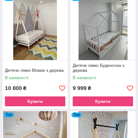
Доставка тільки НП за ціною приблизно 500 грн.
АВАНС НА ЛІЖКО 500-1000 грн
Дитяче ліжко Будиночок з
Дитяче ліжко Вігвам з дерева
дерева
В наявності
В наявності
10 800
9 999
₴
₴
Купити
Купити
Топ
Топ