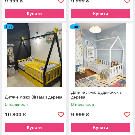
9 999
9 999
₴
₴
Купити
Купити
Топ
Топ
Дитяче ліжко Будиночок з
Дитяче ліжко Вігвам з дерева
дерева
В наявності
В наявності
10 800
9 999
₴
₴
Купити
Купити