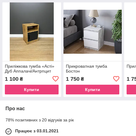
Приліжкова тумба «Асті»
Прикроватная тумба
Прил
Дуб Аппалачі/Антрпцит
Бостон
1 100
1 750
1 7
₴
₴
Купити
Купити
Про нас
78% позитивних з 20 відгуків за рік
Працює з 03.01.2021