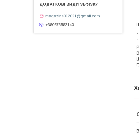
magazine012021@gmail.com
Ш
+380673582140
-
-
Р
В
Ш
Г
Х
В