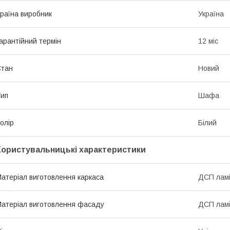
раїна виробник
Україна
арантійний термін
12 міс
Стан
Новий
ип
Шафа
олір
Білий
Користувальницькі характеристики
атеріал виготовлення каркаса
ДСП лам
атеріал виготовлення фасаду
ДСП лам