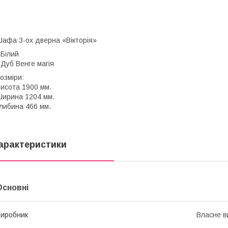
афа 3-ох дверна «Вікторія»
 Білий
 Дуб Венге магія
озміри:
исота 1900 мм.
ирина 1204 мм.
либина 466 мм.
арактеристики
Основні
иробник
Власне в