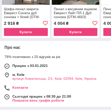
Шафа-пенал закрита
Пенал з висувним ящиком
Пена
Еверест Соната дуб
Еверест Лайт ПЛ-1 Дуб
Евер
сонома + білий (DTM-
сонома (DTM-4663)
сон
2275)
2 916
4 004
4 0
₴
₴
Купити
Купити
Про нас
78% позитивних з 20 відгуків за рік
Працює з 03.01.2021
м. Київ
вулиця Алматинська, 2/1, Київ, 02094, Київ, Україна
Контакти
Сьогодні працює з 08:30 до 21:00
Показати весь графік роботи