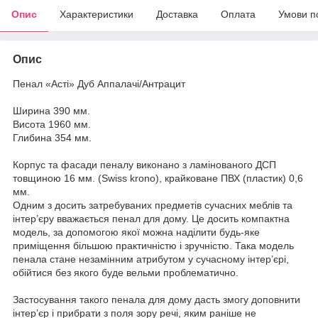
Опис
Характеристики
Доставка
Оплата
Умови п
Опис
Пенал «Асті» Дуб Аппалачі/Антрацит
Ширина 390 мм.
Висота 1960 мм.
Глибина 354 мм.
Корпус та фасади пеналу виконано з ламінованого ДСП
товщиною 16 мм. (Swiss krono), крайковане ПВХ (пластик) 0,6
мм.
Одним з досить затребуваних предметів сучасних меблів та
інтер’єру вважається пенал для дому. Це досить компактна
модель, за допомогою якої можна наділити будь-яке
приміщення більшою практичністю і зручністю. Така модель
пенала стане незамінним атрибутом у сучасному інтер’єрі,
обійтися без якого буде вельми проблематично.
Застосування такого пенала для дому дасть змогу доповнити
інтер’єр і прибрати з поля зору речі, яким раніше не