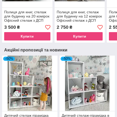
Полиця для книг, стелаж
Полиця для книг, стелаж
Полк
для будинку на 20 комірок
для будинку на 12 комірок
для 
Офісний стелаж з ДСП
Офісний стелаж з ДСП
Офіс
3 500
2 750
2 5
₴
₴
Купити
Купити
Акційні пропозиції та новинки
–50%
–50%
Дитячий стелаж пірамідка
Дитячий стелаж-пірамідка в