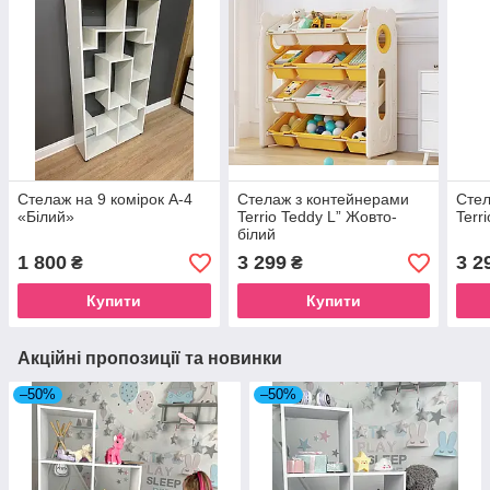
Стелаж на 9 комірок А-4
Стелаж з контейнерами
Стел
«Білий»
Terrio Teddy L” Жовто-
Terr
білий
1 800
3 299
3 2
₴
₴
Купити
Купити
Акційні пропозиції та новинки
–50%
–50%