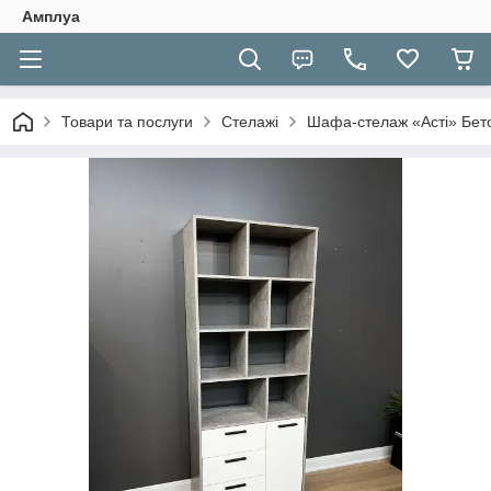
Амплуа
Товари та послуги
Стелажі
Шафа-стелаж «Асті» Бет