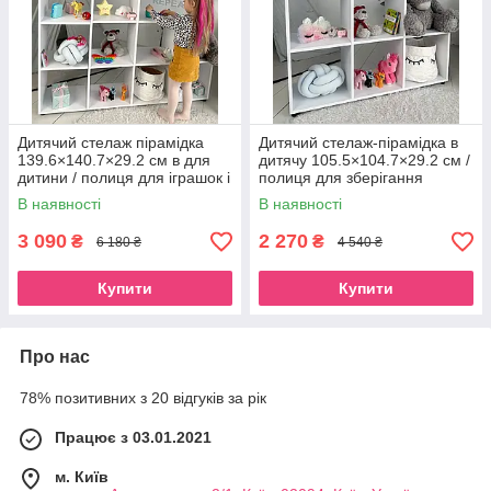
Дитячий стелаж пірамідка
Дитячий стелаж-пірамідка в
139.6×140.7×29.2 см в для
дитячу 105.5×104.7×29.2 см /
дитини / полиця для іграшок і
полиця для зберігання
книг у дитячу кімнату
іграшок та книг
В наявності
В наявності
3 090
2 270
₴
₴
6 180 ₴
4 540 ₴
Купити
Купити
Про нас
78% позитивних з 20 відгуків за рік
Працює з 03.01.2021
м. Київ