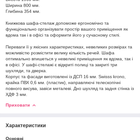
Ширина 800 мм.
Глибина 354 мм.
Книжкова шафа-стелаж допоможе ергономічно та
функціонально організувати простір вашого приміщення як
вдома так і в офісі та оформити його у сучасному стилі.
Переваги її у якісних характеристиках, невеликих розмірах та
можливістю розмістити велику кількість речей. Шафа
оптимально впишеться у невеликі приміщення як вдома, так і
в офісі. У шафі-стелажі є відкриті полиці та закриті три
шухляди, та дверка.
Корпус та фасади виготовлені із ДСП 16 мм. Swisss krono,
крайка ПВХ 0,6 мм. (пластик), направляючі телескопічні
повного висува, завіси металеві. Дно шухляд та задня стінка із
ХДФ 3 мм.
Приховати
Характеристики
Основні