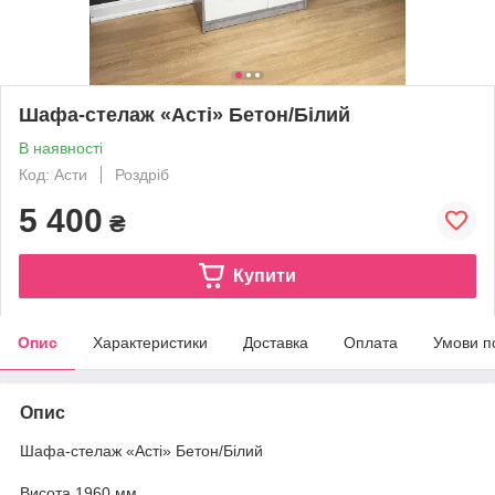
Шафа-стелаж «Асті» Бетон/Білий
В наявності
Код: Асти
Роздріб
5 400
₴
Купити
Опис
Характеристики
Доставка
Оплата
Умови п
Опис
Шафа-стелаж «Асті» Бетон/Білий
Висота 1960 мм.