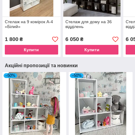
Стелаж на 9 комірок А-4
Стелаж для дому на 36
Стел
«Білий»
відділень
відд
1 800
6 050
6 0
₴
₴
Купити
Купити
Акційні пропозиції та новинки
–50%
–50%