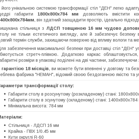
 його унікальною системою трансформації стіл "ДЕН" легко адапту
щедрі габарити
1800х800х784 мм
дозволяють вмістити ком
1400х800х784мм
, він здатний заощадити простір, ідеально підхо
ишукана стільниця з
ЛДСП товщиною 16 мм чудово доповне
толу не тільки естетичного вигляду, але й забезпечує безпеку
овгий термін служби, захищаючи поверхню від впливу вологи та м
ля забезпечення максимальної безпеки при доставці стіл "ДЕН" уп
бмотується стретч-плівкою. Додатково каркас облаштовується
абаритні розміри в упаковці поділені на дві частини, забезпечуючи 
 гарантією 18 місяців
, ви можете бути впевнені у довгому та бе
еблева фабрика "НЕМАН", відомий своєю бездоганною якістю та у
Параметри трансформації столу:
Габарити столу в розсунутому (розкладеному) стані: 1800х800
Габарити столу в зсунутому (складеному) стані: 1400х800х784
Мінімальна висота: 784 мм
атеріали:
Стільниця - ЛДСП 16 мм
Крайка - ПВХ 1/0.45 мм
Кути округлі R-60