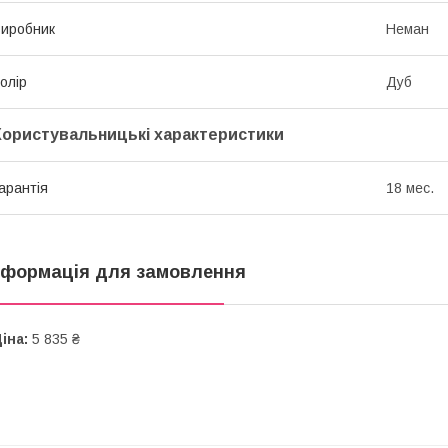
иробник
Неман
олір
Дуб
Користувальницькі характеристики
арантія
18 мес.
нформація для замовлення
іна:
5 835 ₴