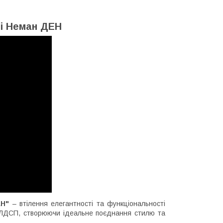
ні Неман ДЕН
АН"
– втілення елегантності та функціональності
ть ЛДСП, створюючи ідеальне поєднання стилю та