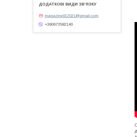
magazine012021@gmail.com
+380673582140
О
д
з