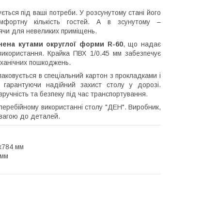
ється під ваші потреби. У розсунутому стані його
фортну кількість гостей. А в зсунутому –
дячи для невеликих приміщень.
на кутами округлої форми R-60
, що надає
 використання. Крайка ПВХ 1/0.45 мм забезпечує
еханічних пошкоджень.
аковується в спеціальний картон з прокладками і
, гарантуючи надійний захист столу у дорозі.
зручність та безпеку під час транспортування.
зперебійному використанні столу "ДЕН". Виробник,
вагою до деталей.
х784 мм
 мм