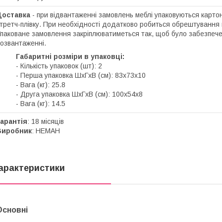
Доставка
- при відвантаженні замовлень меблі упаковуються карто
третч-плівку. При необхідності додатково робиться обрештування 
паковане замовлення закріплюватиметься так, щоб було забезпече
озвантаженні.
Габаритні розміри в упаковці:
- Кількість упаковок (шт): 2
- Перша упаковка ШхГхВ (см): 83х73х10
- Вага (кг): 25.8
- Друга упаковка ШхГхВ (см): 100х54х8
- Вага (кг): 14.5
арантія
: 18 місяців
Виробник
: НЕМАН
арактеристики
Основні