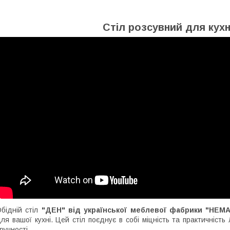
Стіл розсувний для кух
бідній стіл
"ДЕН" від української меблевої фабрики "НЕМ
ля вашої кухні. Цей стіл поєднує в собі міцність та практичніс
ручності.